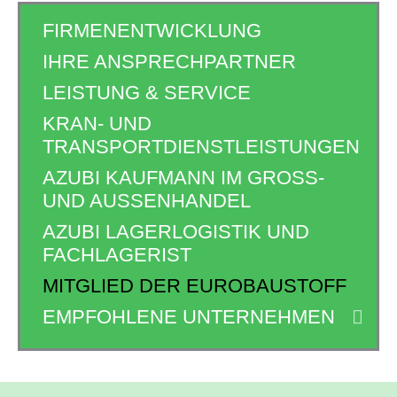
FIRMENENTWICKLUNG
IHRE ANSPRECHPARTNER
LEISTUNG & SERVICE
KRAN- UND
TRANSPORTDIENSTLEISTUNGEN
AZUBI KAUFMANN IM GROSS- U
ND AUSSENHANDEL
AZUBI LAGERLOGISTIK UND
FACHLAGERIST
MITGLIED DER EUROBAUSTOFF
EMPFOHLENE UNTERNEHMEN
ope
me