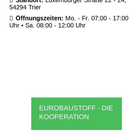
Öffnungszeiten
Standort:
Luxemburger Straße 22 - 24,
54294 Trier
und
Öffnungszeiten:
Mo. - Fr. 07:00 - 17:00
Standort
Uhr • Sa. 08:00 - 12:00 Uhr
EUROBAUSTOFF - DIE
KOOPERATION