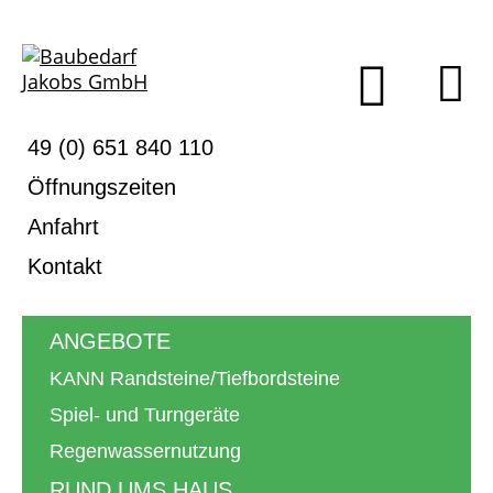
Me
Su
Suche
Servicemenü
49 (0) 651 840 110
Öffnungszeiten
Anfahrt
Kontakt
Hauptmenü
ANGEBOTE
KANN Randsteine/Tiefbordsteine
Spiel- und Turngeräte
Regenwassernutzung
RUND UMS HAUS